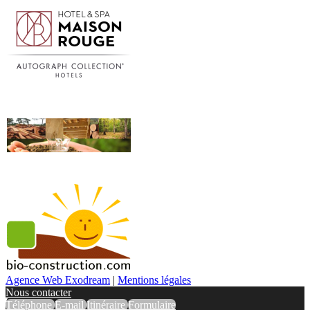
Agence Web Exodream
|
Mentions légales
Nous contacter
Téléphone
E-mail
Itinéraire
Formulaire